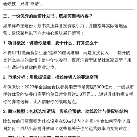
会炫技，只讲“靠谱”。
三、一份优秀的面馆计划书，该如何架构内容？
如果你希望这份计划书真正具备投资吸引力，并能指导实际落地运
营，建议聚焦以下六大核心模块展开撰写：
1. 项目概况：讲清你是谁、要干什么、打算怎么干
不要用“打造面食新生态”这样的虚词堆砌，而是直接切入——你开的
是什么类型的面馆？是中午快餐型、夜宵消费型还是社区家庭型？用
一句话讲清楚你的商业定位。
2. 市场分析：用数据说话，描述你切入的赛道空间
举例来说：2023年全国面食快餐类消费市场突破5000亿元，一线城市
坪效优异的快餐门店平均单日营业额达1.8万元……通过具体数据支撑
你的赛道选择，让人信服你的战略起点。
3. 商业模型：包括选址逻辑、客单价预估、动线设计与供应链结构
比如你的门店面积为什么设定在50㎡以内？外卖+堂食如何平衡？后
厨如何半成品出品提升效率？这些都关乎你的运营效率与复制难度。