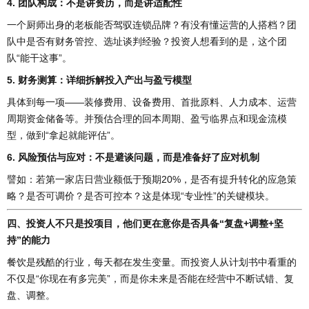
4. 团队构成：不是讲资历，而是讲适配性
一个厨师出身的老板能否驾驭连锁品牌？有没有懂运营的人搭档？团
队中是否有财务管控、选址谈判经验？投资人想看到的是，这个团
队“能干这事”。
5. 财务测算：详细拆解投入产出与盈亏模型
具体到每一项——装修费用、设备费用、首批原料、人力成本、运营
周期资金储备等。并预估合理的回本周期、盈亏临界点和现金流模
型，做到“拿起就能评估”。
6. 风险预估与应对：不是避谈问题，而是准备好了应对机制
譬如：若第一家店日营业额低于预期20%，是否有提升转化的应急策
略？是否可调价？是否可控本？这是体现“专业性”的关键模块。
四、投资人不只是投项目，他们更在意你是否具备“复盘+调整+坚
持”的能力
餐饮是残酷的行业，每天都在发生变量。而投资人从计划书中看重的
不仅是“你现在有多完美”，而是你未来是否能在经营中不断试错、复
盘、调整。