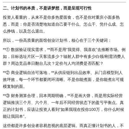
二、计划书的本质，不是讲梦想，而是呈现可行性
投资人看重的，从来不是你多热爱面食，也不是你对重庆小面多熟
悉，而是：你是否清楚地知道自己要干什么、怎么干、凭什么成、怎
么挣钱，以及怎么退出。
所以，一份高质量的面馆创业计划书，核心在于三个关键词：
**① 数据验证现实需求，**而不是用“我觉得、我喜欢”去推断市场。例
如，目标选址片区一天客流多少？辐射人群中有多少白领/刚需消费人
群？周边竞品单日翻台几次？定价与人均消费是否匹配？
**② 商业逻辑自洽可落地，**从供应链到出品效率、从门店模型到人
效坪效，每一个环节都要闭环清晰。不是你能煮面，是你能煮出可规
模复制的面。
**③ 财务测算合理，回本周期明确，**不是画大饼，而是用实际经营
逻辑推演三个月、六个月、一年后不同经营状态下的盈亏平衡点。真
正的计划书，应该让投资人看到“如果我现在投你100万，你什么时候
能让我回本”。
这些都是许多创业者容易忽视的底层逻辑。而真正懂计划书的人，不