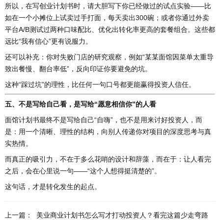
所以，在写创业计划书时，请大胆写下你已经做过的试点实验——比
如在一个小摊位上试卖过手打面，每天卖出300碗；或者你通过外卖
平台A/B测试过两种口味配比、优化出转化率更高的套餐组合。这些都
远比“我有信心”更有说服力。
还可以补充：你对失败门店的研究观察，例如“某某面馆因菜单太重导
致出餐慢、翻台率低”，反向印证你要避免的坑。
这种“踩过坑”的理性，比任何一句口号都更能赢得投资人信任。
五、不是写给自己看，是写给“愿意相信你”的人看
面馆计划书最终不是写给自己“自嗨”，也不是用来讨好投资人，而
是：用一个清晰、理性的结构，向别人传递你对项目的深度思考与真
实热情。
而真正的吸引力，不在于多么花哨的设计和辞藻，而在于：让人看完
之后，会在心里说一句——“这个人想得挺清楚的”。
这句话，才是转化发生的起点。
上一篇：
美业商业计划书怎么写才打动投资人？看完这篇少走弯路