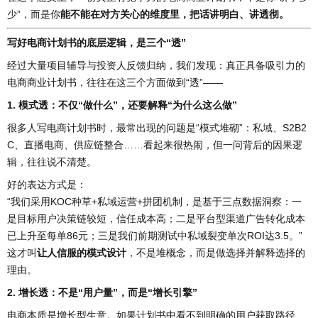
少”，而是你
能不能在对方关心的维度里，把话讲明白、讲透彻。
写好电商计划书的底层逻辑，是三个“透”
经过大量项目辅导与投资人反馈归纳，我们发现：真正具备吸引力的
电商商业计划书，往往在这三个方面做到“透”——
1. 模式透：不仅“做什么”，还要解释“为什么这么做”
很多人写电商计划书时，最常出现的问题是“模式堆砌”：私域、S2B2
C、直播电商、供应链整合……看起来很热闹，但一问背后的因果逻
辑，往往说不清楚。
好的表达方式是：
“我们采用KOC种草+私域运营+拼团机制，是基于三点数据洞察：一
是目标用户决策链较短，信任成本高；二是平台型渠道广告转化成本
已上升至每单86元；三是我们前期测试中私域裂变单次ROI达3.5。”
这才叫
让人信服的模式设计
，不是堆概念，而是做选择并解释选择的
理由。
2. 增长透：不是“用户量”，而是“增长引擎”
电商本质是增长型生意。如果计划书中看不到明确的用户获取路径、