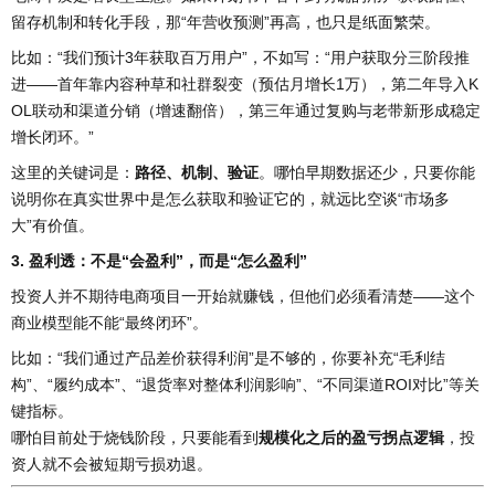
留存机制和转化手段，那“年营收预测”再高，也只是纸面繁荣。
比如：“我们预计3年获取百万用户”，不如写：“用户获取分三阶段推
进——首年靠内容种草和社群裂变（预估月增长1万），第二年导入K
OL联动和渠道分销（增速翻倍），第三年通过复购与老带新形成稳定
增长闭环。”
这里的关键词是：
路径、机制、验证
。哪怕早期数据还少，只要你能
说明你在真实世界中是怎么获取和验证它的，就远比空谈“市场多
大”有价值。
3. 盈利透：不是“会盈利”，而是“怎么盈利”
投资人并不期待电商项目一开始就赚钱，但他们必须看清楚——这个
商业模型能不能“最终闭环”。
比如：“我们通过产品差价获得利润”是不够的，你要补充“毛利结
构”、“履约成本”、“退货率对整体利润影响”、“不同渠道ROI对比”等关
键指标。
哪怕目前处于烧钱阶段，只要能看到
规模化之后的盈亏拐点逻辑
，投
资人就不会被短期亏损劝退。