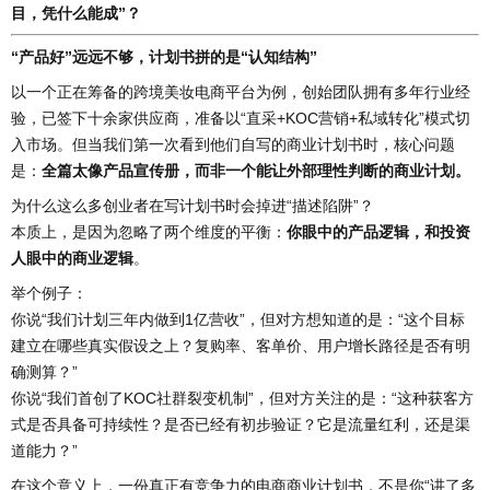
目，凭什么能成”？
“产品好”远远不够，计划书拼的是“认知结构”
以一个正在筹备的跨境美妆电商平台为例，创始团队拥有多年行业经
验，已签下十余家供应商，准备以“直采+KOC营销+私域转化”模式切
入市场。但当我们第一次看到他们自写的商业计划书时，核心问题
是：
全篇太像产品宣传册，而非一个能让外部理性判断的商业计划。
为什么这么多创业者在写计划书时会掉进“描述陷阱”？
本质上，是因为忽略了两个维度的平衡：
你眼中的产品逻辑，和投资
人眼中的商业逻辑
。
举个例子：
你说“我们计划三年内做到1亿营收”，但对方想知道的是：“这个目标
建立在哪些真实假设之上？复购率、客单价、用户增长路径是否有明
确测算？”
你说“我们首创了KOC社群裂变机制”，但对方关注的是：“这种获客方
式是否具备可持续性？是否已经有初步验证？它是流量红利，还是渠
道能力？”
在这个意义上，一份真正有竞争力的电商商业计划书，不是你“讲了多