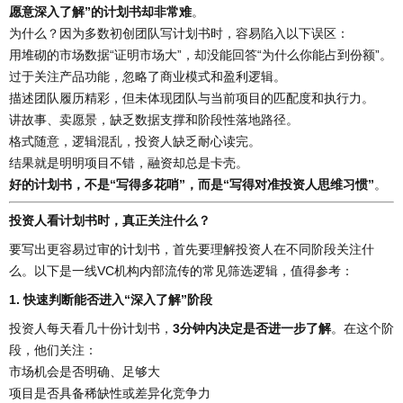
愿意深入了解”的计划书却非常难
。
为什么？因为多数初创团队写计划书时，容易陷入以下误区：
用堆砌的市场数据“证明市场大”，却没能回答“为什么你能占到份额”。
过于关注产品功能，忽略了商业模式和盈利逻辑。
描述团队履历精彩，但未体现团队与当前项目的匹配度和执行力。
讲故事、卖愿景，缺乏数据支撑和阶段性落地路径。
格式随意，逻辑混乱，投资人缺乏耐心读完。
结果就是明明项目不错，融资却总是卡壳。
好的计划书，不是“写得多花哨”，而是“写得对准投资人思维习惯”
。
投资人看计划书时，真正关注什么？
要写出更容易过审的计划书，首先要理解投资人在不同阶段关注什
么。以下是一线VC机构内部流传的常见筛选逻辑，值得参考：
1. 快速判断能否进入“深入了解”阶段
投资人每天看几十份计划书，
3分钟内决定是否进一步了解
。在这个阶
段，他们关注：
市场机会是否明确、足够大
项目是否具备稀缺性或差异化竞争力