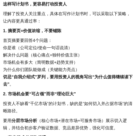
这样写计划书，更容易打动投资人
理解了投资人关注重点，具体在写作计划书时，可以采取以下策略，
让内容更具通过率：
1. 摘要页=价值浓缩，不要铺陈
首页摘要要回答4个问题：
你是谁（公司定位/使命一句话说清）
解决什么问题（核心痛点+独特价值主张）
市场机会有多大（简明数据+趋势支持）
为什么你们团队能做成（关键能力亮点）
切忌“自我介绍式”罗列，要用投资人的视角写出“为什么值得继续读下
去”
。
2. 市场机会要“可占领”而非“理论巨大”
投资人不缺看“千亿市场”的计划书，缺的是“如何切入并占据市场”的清
晰路径。
要用
分层市场分析
（核心市场+潜在市场+可服务市场）展示切入逻
辑，并结合初步客户验证数据、竞品差异优势，强化可信度。