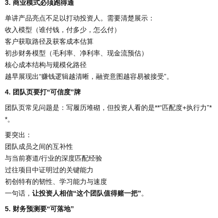
3. 商业模式必须跑得通
单讲产品亮点不足以打动投资人。需要清楚展示：
收入模型（谁付钱，付多少，怎么付）
客户获取路径及获客成本估算
初步财务模型（毛利率、净利率、现金流预估）
核心成本结构与规模化路径
越早展现出“赚钱逻辑越清晰，融资意图越容易被接受”。
4. 团队页要打“可信度”牌
团队页常见问题是：写履历堆砌，但投资人看的是**“匹配度+执行力”*
*。
要突出：
团队成员之间的互补性
与当前赛道/行业的深度匹配经验
过往项目中证明过的关键能力
初创特有的韧性、学习能力与速度
一句话，
让投资人相信“这个团队值得赌一把”
。
5. 财务预测要“可落地”