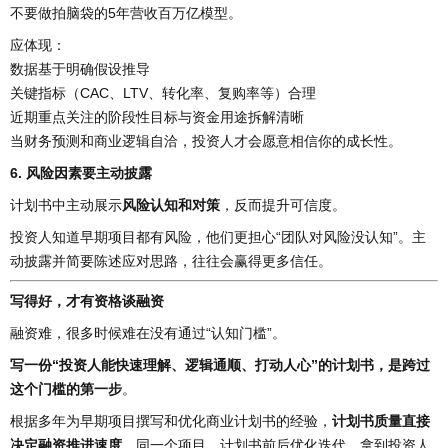
不要做拍脑袋的5年营收百万亿模型。
应体现：
数据基于明确假设推导
关键指标（CAC、LTV、转化率、复购率等）合理
近期重点关注的阶段性目标与资金用途拆解清晰
当财务预测和商业逻辑自洽，投资人才会愿意相信你的成长性。
6. 风险因素要主动披露
计划书中主动展示
风险认知和对策
，反而提升可信度。
投资人知道早期项目都有风险，他们更担心“团队对风险没认知”。主
动披露并简要陈述应对思路，往往会赢得更多信任。
写得好，才有资格谈融资
融资难，很多时候难在没有通过“认知门槛”。
写一份“投资人能快速理解、逻辑通顺、打动人心”的计划书，是跨过
这个门槛的第一步
。
根据多年为早期项目撰写和优化商业计划书的经验，
计划书质量直接
决定融资推进速度
。同一个项目，计划书前后优化迭代，拿到投资人