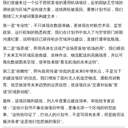
我们曾服务过一个位于西部某省的通用机场项目，起初因缺乏空域协
调依据与区域产业衔接方案，连续两轮被退回。重整计划书后，我们
围绕三大关键词重新构建文本：
第一是“专业性”，不只体现在数据准确，更体现在对航空术语、监管
政策、运行机制的熟悉程度。我们在计划书中加入了与空管部门前期
沟通纪要，说明项目已获得初步空域评估建议，直接打通审批瓶颈。
第二是“场景感”，即用具体生活或产业场景落地“机场的用”。我们模拟
了未来五年区域应急救援、农林作业、物流配送的高频场景，并以可
视化数据图表呈现，使审批者能“看见机场的未来运转”。
第三是“前瞻性”，即向政府传递“你批的是未来5年增长点，不是当下
的建设项目”的信息。我们增加了面向无人机低空物流、通航培训教
育、低空旅游等未来趋势的运营设想，使该项目从“交通补短板”变
成“区域新动能”。
最终，该项目顺利获批，列入年度重点建设清单。审批组专家反
馈：“这份计划书不像在做项目申报，更像在讲一个区域的转型故
事。”这恰恰印证了，打动人的计划书，不是写得有多厚，而是能否说
服决策者“这是他们也想做的项目”。