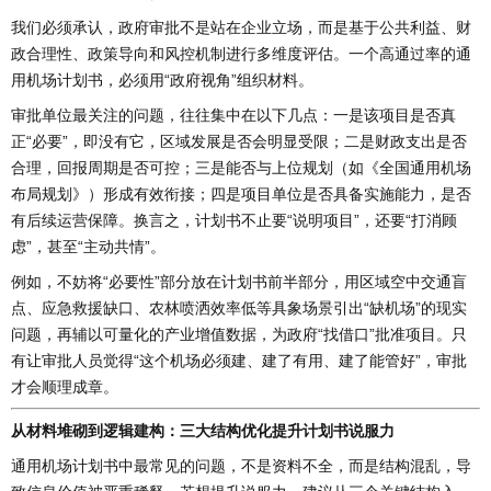
我们必须承认，政府审批不是站在企业立场，而是基于公共利益、财
政合理性、政策导向和风控机制进行多维度评估。一个高通过率的通
用机场计划书，必须用“政府视角”组织材料。
审批单位最关注的问题，往往集中在以下几点：一是该项目是否真
正“必要”，即没有它，区域发展是否会明显受限；二是财政支出是否
合理，回报周期是否可控；三是能否与上位规划（如《全国通用机场
布局规划》）形成有效衔接；四是项目单位是否具备实施能力，是否
有后续运营保障。换言之，计划书不止要“说明项目”，还要“打消顾
虑”，甚至“主动共情”。
例如，不妨将“必要性”部分放在计划书前半部分，用区域空中交通盲
点、应急救援缺口、农林喷洒效率低等具象场景引出“缺机场”的现实
问题，再辅以可量化的产业增值数据，为政府“找借口”批准项目。只
有让审批人员觉得“这个机场必须建、建了有用、建了能管好”，审批
才会顺理成章。
从材料堆砌到逻辑建构：三大结构优化提升计划书说服力
通用机场计划书中最常见的问题，不是资料不全，而是结构混乱，导