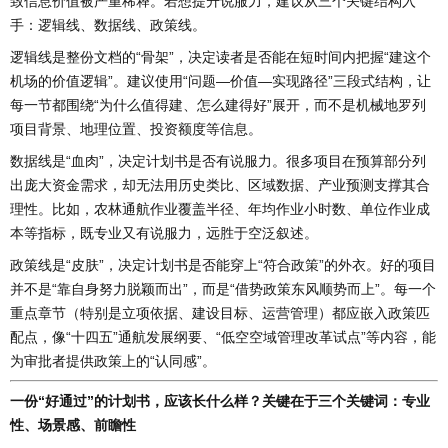
致信息价值被严重稀释。若想提升说服力，建议从三个关键结构入
手：逻辑线、数据线、政策线。
逻辑线是整份文档的“骨架”，决定读者是否能在短时间内把握“建这个
机场的价值逻辑”。建议使用“问题—价值—实现路径”三段式结构，让
每一节都围绕“为什么值得建、怎么建得好”展开，而不是机械地罗列
项目背景、地理位置、投资额度等信息。
数据线是“血肉”，决定计划书是否有说服力。很多项目在预算部分列
出庞大资金需求，却无法用历史类比、区域数据、产业预测支撑其合
理性。比如，农林通航作业覆盖半径、年均作业小时数、单位作业成
本等指标，既专业又有说服力，远胜于空泛叙述。
政策线是“皮肤”，决定计划书是否能穿上“符合政策”的外衣。好的项目
并不是“靠自身努力脱颖而出”，而是“借势政策东风顺势而上”。每一个
重点章节（特别是立项依据、建设目标、运营管理）都应嵌入政策匹
配点，像“十四五”通航发展纲要、“低空空域管理改革试点”等内容，能
为审批者提供政策上的“认同感”。
一份“好通过”的计划书，应该长什么样？关键在于三个关键词：专业
性、场景感、前瞻性